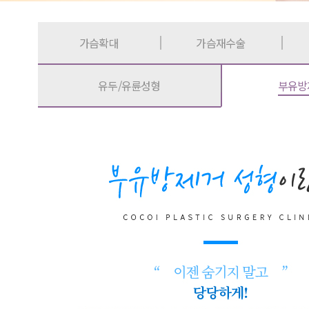
가슴확대
가슴재수술
유두/유륜성형
부유방